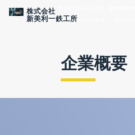
(株)新美利一鉄工所は、愛知県岡
株式会社
新美利一鉄工所
ホーム
当社のご紹介
当社の紹介動画
当社カレ
企業概要